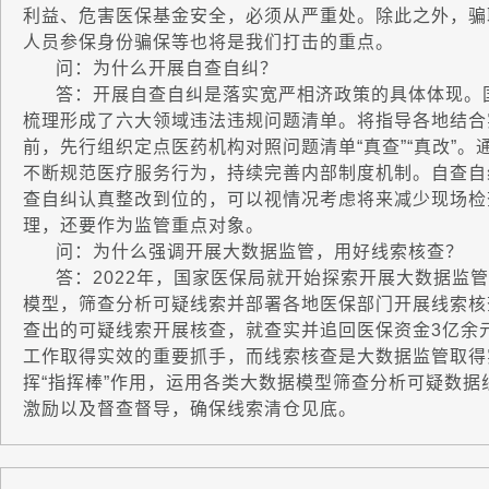
利益、危害医保基金安全，必须从严重处。除此之外，骗
人员参保身份骗保等也将是我们打击的重点。
问：为什么开展自查自纠？
答：开展自查自纠是落实宽严相济政策的具体体现。国
梳理形成了六大领域违法违规问题清单。将指导各地结合
前，先行组织定点医药机构对照问题清单“真查”“真改”
不断规范医疗服务行为，持续完善内部制度机制。自查自
查自纠认真整改到位的，可以视情况考虑将来减少现场检
理，还要作为监管重点对象。
问：为什么强调开展大数据监管，用好线索核查？
答：2022年，国家医保局就开始探索开展大数据监管
模型，筛查分析可疑线索并部署各地医保部门开展线索核查
查出的可疑线索开展核查，就查实并追回医保资金3亿余
工作取得实效的重要抓手，而线索核查是大数据监管取得实
挥“指挥棒”作用，运用各类大数据模型筛查分析可疑数
激励以及督查督导，确保线索清仓见底。