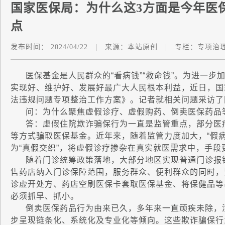
国家医保局：为什么这3方面是今年医
点
发布时间：
2024/04/22
|
来源：
本站原创
|
专栏：
专项治
医保基金是人民群众的“看病钱”“救命钱”。为进一步
实现好、维护好、发展好最广大人民根本利益，近日，国家
法违规问题专项整治工作方案》。记者就相关问题采访了
问：为什么聚焦虚假诊疗、虚假购药、倒卖医保药品等
答：虚假住院欺诈骗保行为一直是监管重点，部分医疗
等方式骗取医保基金。近年来，随着监管力度加大，“假
为“真假交织”，将虚假诊疗掺杂在真实就医需求中，手段
随着门诊统筹政策落地，大部分地区实现普通门诊报销
售药店纳入门诊保障范围，服务群众、便利群众的同时，
诊虚开处方、药店空刷医保卡套取医保基金、将保健品等
必须抓早、抓小。
倒卖医保药品行为由来已久，多年来一直顽疾未除，涉
步呈现链条化、系统化及专业化等倾向。这些欺诈骗保行