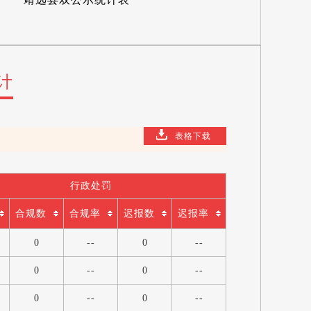
计
表格下载
行政处罚
合规数
合规率
迟报数
迟报率
0
--
0
--
0
--
0
--
0
--
0
--