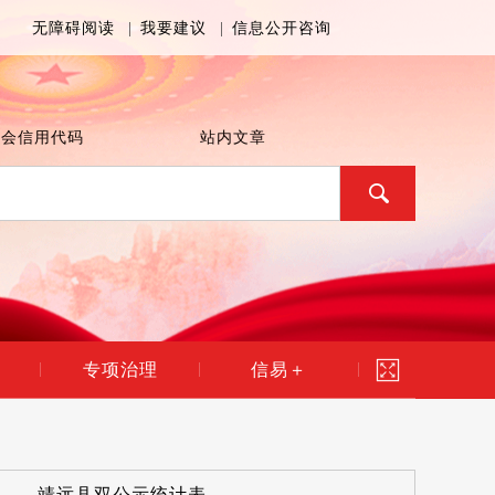
无障碍阅读
|
我要建议
|
信息公开咨询
社会信用代码
站内文章
专项治理
信易＋
|
|
|
靖远县双公示统计表