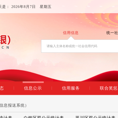
天是：
2026年8月7日 星期五
信用信息
统一
态
信息公示
信用服务
联合奖惩
|
|
|
用信息报送系统）
统计表
白银区双公示统计表
平川区双公示统计表