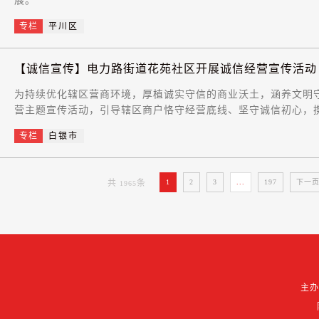
展。
专栏
平川区
【诚信宣传】电力路街道花苑社区开展诚信经营宣传活动
为持续优化辖区营商环境，厚植诚实守信的商业沃土，涵养文明
营主题宣传活动，引导辖区商户恪守经营底线、坚守诚信初心，
专栏
白银市
共
条
1
2
3
...
197
下一
1965
主办