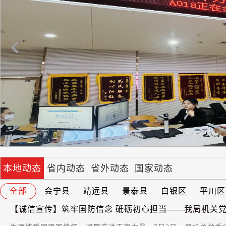
主体509.8万户
专栏
国家动态
证券日
近日，国家市场监督管理总局公
2026年第一季度，全国新设经营主
户。其中，新设企业207.4万户
户301.4万户
本地动态
省内动态
省外动态
国家动态
全部
会宁县
靖远县
景泰县
白银区
平川区
【诚信宣传】筑牢国防信念 砥砺初心担当——我局机关党委