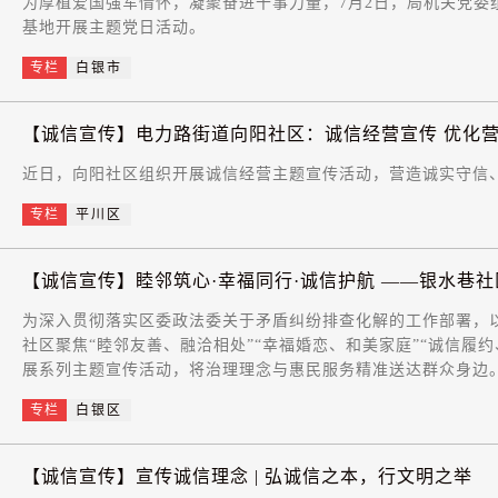
为厚植爱国强军情怀，凝聚奋进干事力量，7月2日，局机关党委
基地开展主题党日活动。
专栏
白银市
【诚信宣传】电力路街道向阳社区：诚信经营宣传 优化
近日，向阳社区组织开展诚信经营主题宣传活动，营造诚实守信
专栏
平川区
【诚信宣传】睦邻筑心·幸福同行·诚信护航 ——银水巷社区
为深入贯彻落实区委政法委关于矛盾纠纷排查化解的工作部署，
社区聚焦“睦邻友善、融洽相处”“幸福婚恋、和美家庭”“诚信履
展系列主题宣传活动，将治理理念与惠民服务精准送达群众身边
专栏
白银区
【诚信宣传】宣传诚信理念 | 弘诚信之本，行文明之举