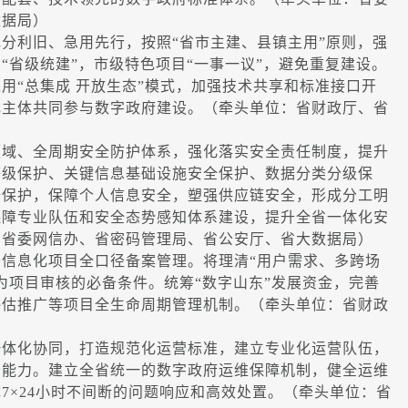
数据局）
利旧、急用先行，按照“省市主建、县镇主用”原则，强
“省级统建”，市级特色项目“一事一议”，避免重复建设。
用“总集成 开放生态”模式，加强技术共享和标准接口开
元主体共同参与数字政府建设。（牵头单位：省财政厅、省
域、全周期安全防护体系，强化落实安全责任制度，提升
等级保护、关键信息基础设施安全保护、数据分类分级保
全保护，保障个人信息安全，塑强供应链安全，形成分工明
保障专业队伍和安全态势感知体系建设，提升全省一体化安
：省委网信办、省密码管理局、省公安厅、省大数据局）
息化项目全口径备案管理。将理清“用户需求、多跨场
为项目审核的必备条件。统筹“数字山东”发展资金，完善
评估推广等项目全生命周期管理机制。（牵头单位：省财政
体化协同，打造规范化运营标准，建立专业化运营队伍，
务能力。建立全省统一的数字政府运维保障机制，健全运维
7×24小时不间断的问题响应和高效处置。（牵头单位：省