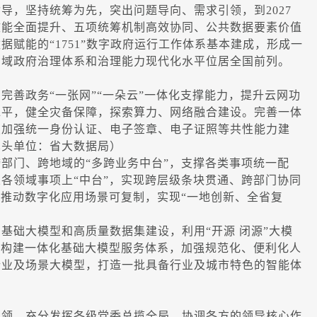
，坚持统筹为先，突出问题导向、需求引领，到2027
效能全面提升、五项统筹机制高效协同、公共数据要素价值
赋能的“1751”数字政府运行工作体系基本建成，形成一
省域政府治理体系和治理能力现代化水平位居全国前列。
善政务“一张网”“一朵云”一体化支撑能力，提升云网功
水平，健全灾备保障，探索算力、网络融合建设。完善一体
续加强统一身份认证、电子签章、电子证照等共性能力建
牵头单位：省大数据局）
门、跨地域的“多跨业务中台”，支撑各类事项统一配
各领域事项上“中台”，实现跨层级条块贯通、跨部门协同
，推动数字化应用场景可复制，实现“一地创新、全省复
础大模型和高质量数据集建设，利用“开源 闭源”大模
，构建一体化基础大模型服务体系，加强规范化、便利化人
行业及场景大模型，打造一批具备行业及城市特色的智能体
领，充分发挥各级党委总揽全局、协调各方的领导核心作