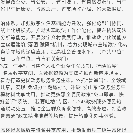
省发展改革委、省公安厅、省司法厅、省自然资源厅、省生
、省卫生健康委、省应急厅、省市场监管局、省大数据局、
治体系，加强数字法治基础能力建设，强化跨部门协同、
纷线上化解模式，推动实现政法工作智能化，提升执法司法
情分析等能力。开展数字乡村发展行动，推动数字化赋能乡
立房屋建筑“落图 赋码”机制，着力实现城市全域数字化转
服务等领域的深度应用，提高社会管理水平。（牵头单位：
据局，责任单位：省直有关部门）
成一件事”，围绕个人和企业全生命周期，持续拓展“一
）专属数字空间，以数据资源为支撑拓展创新应用场景，
，着力打造更优政务服务业务生态。依托“鲁通码”，全领域
共享，实现“免证办”“跨域办”。升级“爱山东”政务服务平
过程材料共享共用，推动更多惠企便民政策“免申即享、快
好差评”系统、“我要吐槽”专区、12345政务服务便民热
渠道联动处置，推动企业群众诉求便捷、高效办理。打造政
手、“鲁惠通”政策精准推送等场景，提升智能化办事体验。
态环境领域数字资源共享应用，推动省市县三级生态环境