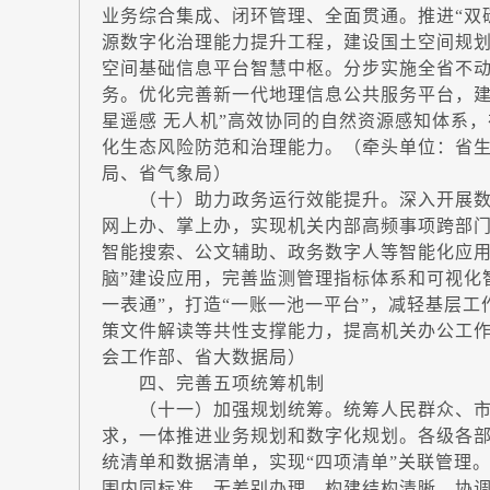
业务综合集成、闭环管理、全面贯通。推进“双
源数字化治理能力提升工程，建设国土空间规划
空间基础信息平台智慧中枢。分步实施全省不
务。优化完善新一代地理信息公共服务平台，建
星遥感 无人机”高效协同的自然资源感知体系
化生态风险防范和治理能力。（牵头单位：省
局、省气象局）
（十）助力政务运行效能提升。深入开展数字
网上办、掌上办，实现机关内部高频事项跨部
智能搜索、公文辅助、政务数字人等智能化应用
脑”建设应用，完善监测管理指标体系和可视化
一表通”，打造“一账一池一平台”，减轻基层工
策文件解读等共性支撑能力，提高机关办公工
会工作部、省大数据局）
四、完善五项统筹机制
（十一）加强规划统筹。统筹人民群众、市
求，一体推进业务规划和数字化规划。各级各
统清单和数据清单，实现“四项清单”关联管理
围内同标准、无差别办理。构建结构清晰、协