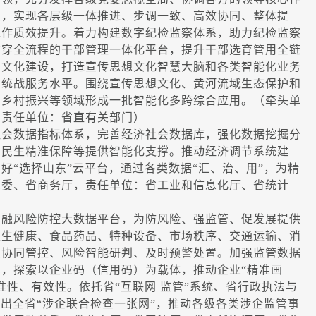
程，实现各层级一体推进、步调一致、高效协同、整体提
工作质效提升。着力构建数字纪检监察体系，助力纪检监察
贯穿全流程的干部管理一体化平台，提升干部选育管用全链
字文化建设，打造宣传思想文化智慧大脑和各类智能化业务
字统战服务水平。围绕宣传思想文化、黄河流域生态保护和
、乡村振兴等领域形成一批智能化多跨综合应用。（牵头单
，责任单位：省直有关部门）
会数据指标体系，完善经济社会数据库，强化数据挖掘分
、民生精准保障等提供智能化支撑。推动经济调节系统建
好“选择山东”云平台，通过各类数据“汇、治、用”，为精
革委、省商务厅，责任单位：省工业和信息化厅、省统计
融风险防控大数据平台，为防风险、强监管、促发展提供
卫生健康、食品药品、特种设备、市场秩序、交通运输、消
程协同管控、风险智能研判、及时预警处置。加强监管数据
，探索以企业码（信用码）为载体，推动企业“精准画
准性、有效性。依托省“互联网 监管”系统、省行政执法与
推出全省“涉企联合检查一张网”，推动各级各类涉企监管事