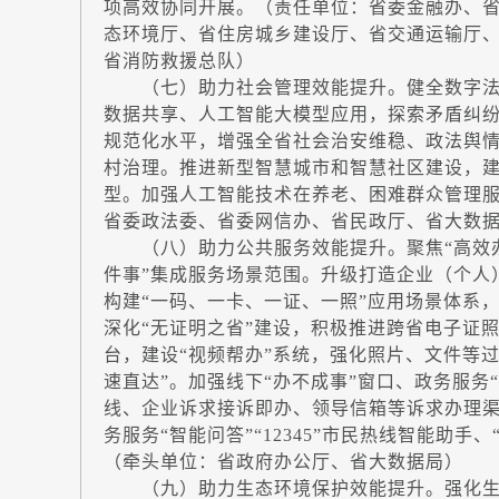
项高效协同开展。（责任单位：省委金融办、
态环境厅、省住房城乡建设厅、省交通运输厅
省消防救援总队）
（七）助力社会管理效能提升。健全数字法
数据共享、人工智能大模型应用，探索矛盾纠
规范化水平，增强全省社会治安维稳、政法舆
村治理。推进新型智慧城市和智慧社区建设，建
型。加强人工智能技术在养老、困难群众管理
省委政法委、省委网信办、省民政厅、省大数
（八）助力公共服务效能提升。聚焦“高效办
件事”集成服务场景范围。升级打造企业（个人
构建“一码、一卡、一证、一照”应用场景体系
深化“无证明之省”建设，积极推进跨省电子证照
台，建设“视频帮办”系统，强化照片、文件等
速直达”。加强线下“办不成事”窗口、政务服务“
线、企业诉求接诉即办、领导信箱等诉求办理
务服务“智能问答”“12345”市民热线智能助
（牵头单位：省政府办公厅、省大数据局）
（九）助力生态环境保护效能提升。强化生