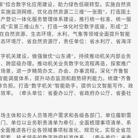
碳”综合数字化应用建设，助力绿色低碳转型。实施自然资
实施监测网络，优化自然资源二三维“一张图”，打造国土
动产登记一体化服务管理体系建设，推行统一标准、统一服
成“实景三维山东”，打造一体化时空数字底座，形成“卫
，在自然资源、生态环境、水利、气象等领域全面提升智能
生态环境厅、省自然资源厅，责任单位：省水利厅、省海洋
机关建设，做强做优“山东通”，持续推动机关内部业务
门、跨层级办理。推动机关业务数字化流程再造，探索推广
场景，进一步精简办文、办会、办事流程。深化“齐鲁智
智能调度体系，提升动态监测和趋势研判能力。统建“齐鲁
作负担。打造“数字机关”智能助手，提供公文智能写作、政
作效率。（牵头单位：省委办公厅、省政府办公厅、省委社
场主体和公务人员等用户需求和各级各部门、单位履职需
部门、单位以业务职责清单为牵引，全面梳理事项清单、系
。全面推进各行业各领域事项标准化、规范化，实现全省范
调配套、技术领先的数字政府标准体系。（牵头单位：省委