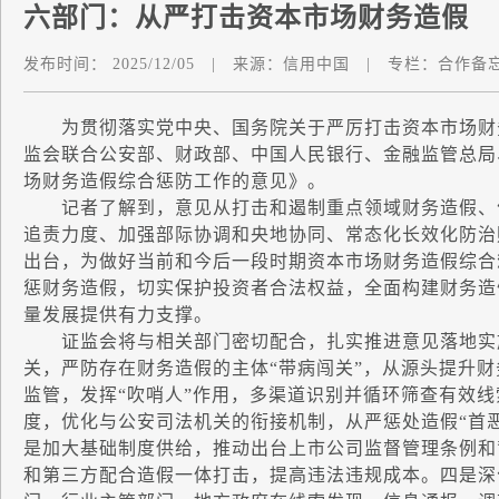
六部门：从严打击资本市场财务造假
发布时间：
2025/12/05
|
来源：
信用中国
|
专栏：
合作备
为贯彻落实党中央、国务院关于严厉打击资本市场财务
监会联合公安部、财政部、中国人民银行、金融监管总局
场财务造假综合惩防工作的意见》。
记者了解到，意见从打击和遏制重点领域财务造假、优
追责力度、加强部际协调和央地协同、常态化长效化防治
出台，为做好当前和今后一段时期资本市场财务造假综合
惩财务造假，切实保护投资者合法权益，全面构建财务造
量发展提供有力支撑。
证监会将与相关部门密切配合，扎实推进意见落地实施
关，严防存在财务造假的主体“带病闯关”，从源头提升
监管，发挥“吹哨人”作用，多渠道识别并循环筛查有效
度，优化与公安司法机关的衔接机制，从严惩处造假“首
是加大基础制度供给，推动出台上市公司监督管理条例和
和第三方配合造假一体打击，提高违法违规成本。四是深