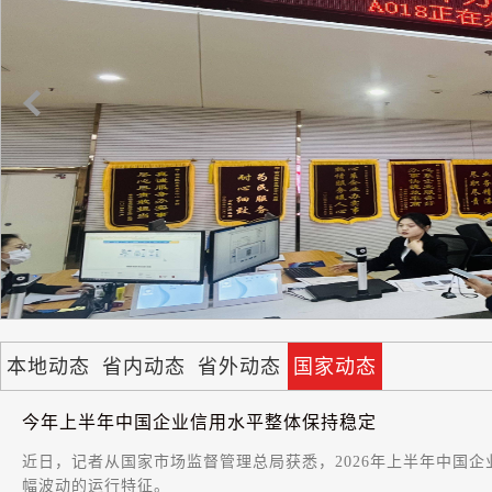
主体509.8万户
专栏
国家动态
证券日报
|
2026
近日，国家市场监督管理总局公布数据显
2026年第一季度，全国新设经营主体509.8
户。其中，新设企业207.4万户，新设个体
户301.4万户
查看详情 
本地动态
省内动态
省外动态
国家动态
今年上半年中国企业信用水平整体保持稳定
近日，记者从国家市场监督管理总局获悉，2026年上半年中国企业
幅波动的运行特征。