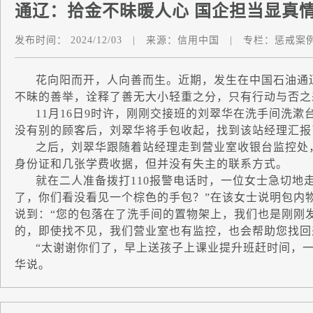
通辽：拾金不昧暖人心 国企担当显真
发布时间：
2024/12/03
|
来源：
信用中国
|
专栏：
惩戒案
花向阳而开，人向善而生。近期，发生在中国石油通辽
不昧的善举，诠释了善无大小轻重之分，只有行动与否之
11月16日9时许，刚刚交接班的刘翠华在洗手间洗漱
没有别的顾客后，刘翠华将手包收起，找到该站经理汇报
之后，刘翠华跟随着站经理走到营业室收银台监控处，打
身份证和几张学费收据，但并没有失主的联系方式。
就在二人准备拨打110报警电话时，一位女士急切地走
了，你们看没看见一个棕色的手包？”在该女士说明包内
说到：“您的包落在了洗手间的置物架上，我们也是刚刚
的，即使找不见，我们营业室也有监控，也会帮助您找回
“太谢谢你们了，早上送孩子上课业提升班赶时间，一
华说。